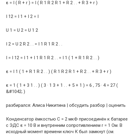
ε = I ( R + r ) = I ( R 1 R 2 R 1 + R 2 . . + R 3 + r )
I 12 = I 1 + I 2 = I
U 1 = U 2 = U 1 2
I 2 = U 2 R 2 . . = I 1 R 1 R 2 . .
I = I 12 = I 1 + I 1 R 1 R 2 . . = I 1 ( 1 + R 1 R 2 . . )
ε = I 1 ( 1 + R 1 R 2 . . ) ( R 1 R 2 R 1 + R 2 . . + R 3 + r )
ε = 1 ( 1 + 3 1 . . ) ( 3 · 1 3 + 1 . . + 5 + 1 ) = 6 , 75 · 4 = 27 (
&#1042; )
pазбирался: Алиса Никитина | обсудить разбор | оценить
Конденсатор ёмкостью С = 2 мкФ присоединён к батарее
с ЭДС ε = 10 В и внутренним сопротивлением r = 1 Ом. В
исходный момент времени ключ К был замкнут (см.