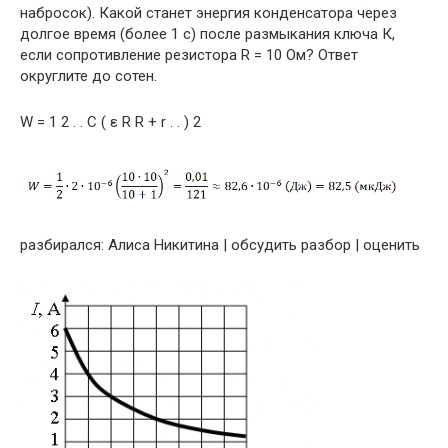
набросок). Какой станет энергия конденсатора через
долгое время (более 1 с) после размыкания ключа К,
если сопротивление резистора R = 10 Ом? Ответ
округлите до сотен.
W = 1 2 . . C ( ε R R + r . . ) 2
pазбирался: Алиса Никитина | обсудить разбор | оценить