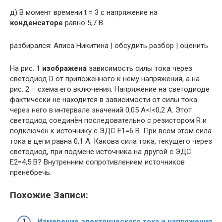
д) В момент времени t = 3 с напряжение на
конденсаторе
равно 5,7 В.
pазбирался: Алиса Никитина | обсудить разбор | оценить
На рис. 1
изображена
зависимость силы тока через
светодиод D от приложенного к нему напряжения, а на
рис. 2 – схема его включения. Напряжение на светодиоде
фактически не находится в зависимости от силы тока
через него в интервале значений 0,05 А<I<0,2 А. Этот
светодиод соединён последовательно с резистором R и
подключён к источнику с ЭДС E1=6 В. При всем этом сила
тока в цепи равна 0,1 А. Какова сила тока, текущего через
светодиод, при подмене источника на другой с ЭДС
E2=4,5 В? Внутренним сопротивлением источников
пренебречь.
Похожие Записи:
Измерение электрического тока и напряжения