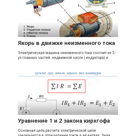
Блог
0
Якорь в движке неизменного тока
Электрическая машина неизменного тока состоит из 2-
ух главных частей: недвижной части ( индуктора) и
Блог
0
Уравнение 1 и 2 закона кирхгофа
Основная цель расчета электрической цепи
заключается в определении токов в её ветвях. Зная