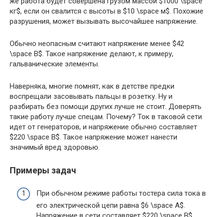
же работа будет совершена грузом массой $1000 \space
кг$, если он свалится с высоты в $10 \space м$. Похожие
разрушения, может вызывать высочайшее напряжение.
Обычно неопасным считают напряжение менее $42
\space В$. Такое напряжение делают, к примеру,
гальванические элементы.
Наверняка, многие помнят, как в детстве предки
воспрещали засовывать пальцы в розетку. Ну и
разбирать без помощи других лучше не стоит. Доверять
такие работу лучше спецам. Почему? Ток в таковой сети
идет от генераторов, и напряжение обычно составляет
$220 \space В$. Такое напряжение может нанести
значимый вред здоровью.
Примеры задач
При обычном режиме работы тостера сила тока в
его электрической цепи равна $6 \space А$.
Напряжение в сети составляет $220 \space В$.