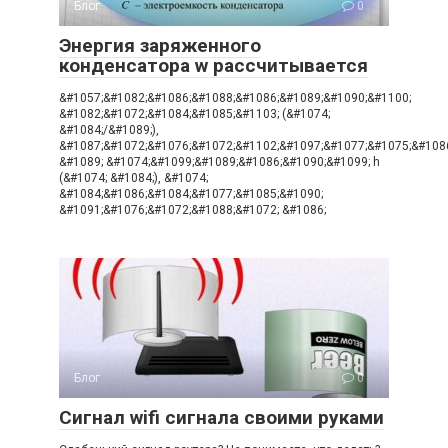
Блог
0
Энергия заряженного
конденсатора w рассчитывается
&#1057;&#1082;&#1086;&#1088;&#1086;&#1089;&#1090;&#1100;
&#1082;&#1072;&#1084;&#1085;&#1103; (&#1074;
&#1084;/&#1089;),
&#1087;&#1072;&#1076;&#1072;&#1102;&#1097;&#1077;&#1075;&#108
&#1089; &#1074;&#1099;&#1089;&#1086;&#1090;&#1099; h
(&#1074; &#1084;), &#1074;
&#1084;&#1086;&#1084;&#1077;&#1085;&#1090;
&#1091;&#1076;&#1072;&#1088;&#1072; &#1086;
Блог
0
Сигнал wifi сигнала своими руками