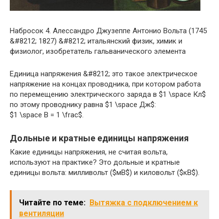
Набросок 4. Алессандро Джузеппе Антонио Вольта (1745
&#8212; 1827) &#8212; итальянский физик, химик и
физиолог, изобретатель гальванического элемента
Единица напряжения &#8212; это такое электрическое
напряжение на концах проводника, при котором работа
по перемещению электрического заряда в $1 \space Кл$
по этому проводнику равна $1 \space Дж$:
$1 \space В = 1 \frac$.
Дольные и кратные единицы напряжения
Какие единицы напряжения, не считая вольта,
используют на практике? Это дольные и кратные
единицы вольта: милливольт ($мВ$) и киловольт ($кВ$).
Читайте по теме:
Вытяжка с подключением к
вентиляции