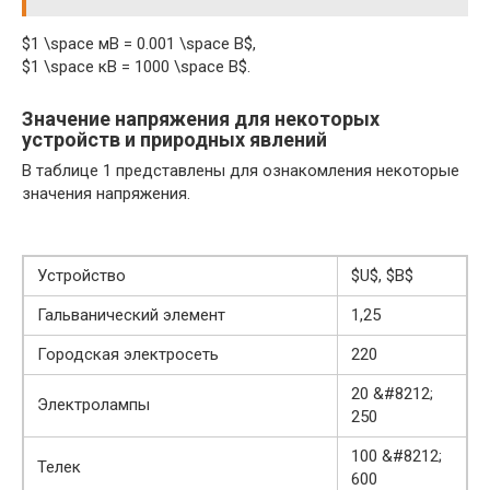
$1 \space мВ = 0.001 \space В$,
$1 \space кВ = 1000 \space В$.
Значение напряжения для некоторых
устройств и природных явлений
В таблице 1 представлены для ознакомления некоторые
значения напряжения.
Устройство
$U$, $В$
Гальванический элемент
1,25
Городская электросеть
220
20 &#8212;
Электролампы
250
100 &#8212;
Телек
600