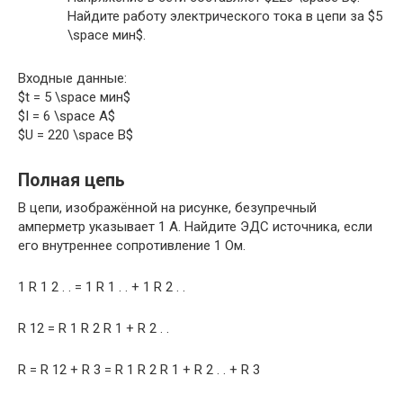
Найдите работу электрического тока в цепи за $5
\space мин$.
Входные данные:
$t = 5 \space мин$
$I = 6 \space А$
$U = 220 \space В$
Полная цепь
В цепи, изображённой на рисунке, безупречный
амперметр указывает 1 А. Найдите ЭДС источника, если
его внутреннее сопротивление 1 Ом.
1 R 1 2 . . = 1 R 1 . . + 1 R 2 . .
R 12 = R 1 R 2 R 1 + R 2 . .
R = R 12 + R 3 = R 1 R 2 R 1 + R 2 . . + R 3