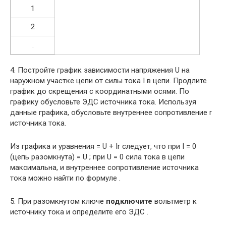
1
2
.
4. Постройте график зависимости напряжения U на
наружном участке цепи от силы тока I в цепи. Продлите
график до скрещения с координатными осями. По
графику обусловьте ЭДС источника тока. Используя
данные графика, обусловьте внутреннее сопротивление r
источника тока.
Из графика и уравнения = U + Ir следует, что при I = 0
(цепь разомкнута) = U ; при U = 0 сила тока в цепи
максимальна, и внутреннее сопротивление источника
тока можно найти по формуле .
5. При разомкнутом ключе
подключите
вольтметр к
источнику тока и определите его ЭДС .