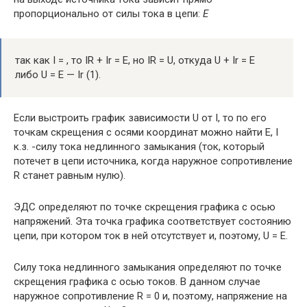
пропорционально от силы тока в цепи:
Е
так как I = , то IR + Ir = Е, но IR = U, откуда U + Ir = Е
либо U = Е — Ir (1).
Если выстроить график зависимости U от I, то по его
точкам скрещения с осями координат можно найти Е, I
к.з. -силу тока недлинного замыкания (ток, который
потечет в цепи источни­ка, когда наружное сопротивление
R станет равным нулю).
ЭДС определяют по точке скрещения графика с осью
напряжений. Эта точка графика со­ответствует состоянию
цепи, при котором ток в ней отсутствует и, поэтому, U = Е.
Силу тока недлинного замыкания определяют по точке
скрещения графика с осью токов. В данном случае
наружное сопротивление R = 0 и, поэтому, напряжение на