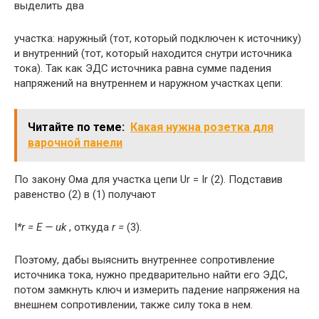
выделить два
участка: наружный (тот, который подключен к источнику)
и внутренний (тот, который находится снутри источника
тока). Так как ЭДС источника равна сумме падения
напряжений на внутрен­нем и наружном участках цепи:
Читайте по теме:
Какая нужна розетка для
варочной панели
По закону Ома для участка цепи Ur = Ir (2). Подставив
равенство (2) в (1) получают
I
*r = E — uk
, откуда
r =
(3).
Поэтому, дабы выяснить внутреннее сопротивление
источника тока, нужно пред­варительно найти его ЭДС,
потом замкнуть ключ и измерить падение напряжения на
внеш­нем сопротивлении, также силу тока в нем.