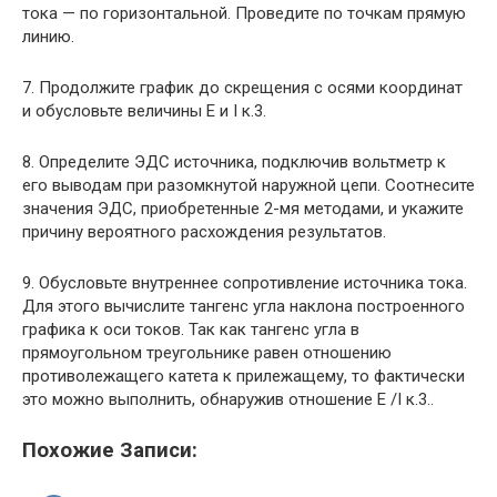
тока — по горизонтальной. Проведите по точкам прямую
линию.
7. Продолжите график до скрещения с осями координат
и обусловьте величины Е и I к.3.
8. Определите ЭДС источника, подключив вольтметр к
его выводам при разомкнутой наружной це­пи. Соотнесите
значения ЭДС, приобретенные 2-мя методами, и укажите
причину вероятного расхождения результатов.
9. Обусловьте внутреннее сопротивление источника тока.
Для этого вычислите тангенс угла на­клона построенного
графика к оси токов. Так как тангенс угла в
прямоугольном треугольнике равен отношению
противолежащего катета к прилежащему, то фактически
это можно выполнить, обнаружив отношение Е /I к.3..
Похожие Записи: