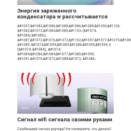
Энергия заряженного
конденсатора w рассчитывается
&#1057;&#1082;&#1086;&#1088;&#1086;&#1089;&#1090;&#1100;
&#1082;&#1072;&#1084;&#1085;&#1103; (&#1074;
&#1084;/&#1089;),
&#1087;&#1072;&#1076;&#1072;&#1102;&#1097;&#1077;&#1075;&#108
&#1089; &#1074;&#1099;&#1089;&#1086;&#1090;&#1099; h
(&#1074; &#1084;), &#1074;
&#1084;&#1086;&#1084;&#1077;&#1085;&#1090;
&#1091;&#1076;&#1072;&#1088;&#1072; &#1086;
Блог
0
Сигнал wifi сигнала своими руками
Слабенький сигнал роутера? Не понимаете, что делать?