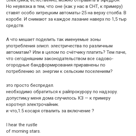
Электрика, естественно, можно отправить в эфедрон.
Но неувязка в тем, что оне (как у нас в СНТ, к примеру)
ставят особо хитрецким автоматы-25 на верху столба. В
коробе. И снимают за каждое лазание наверх по 1,5 тыр
средств.
А что мешает поделить так именуемые зоны
употребления элисп. элестричества по различным
автоматам? Или в целом по счётчику платить? Тем паче,
что сегодняшним законодательством все садово-
огородные бандформирования приравнены по
потреблению эл. энергии к сельским поселениям?
это просто беспредел.
необходимо обратиться к райпрокурору по надзору.
допустим,у меня дома случилось КЗ — к примеру
коротнул электрочайник.
и что,1.5 косаря отвалить за включение ?
I hear the rustle
of morning stars.