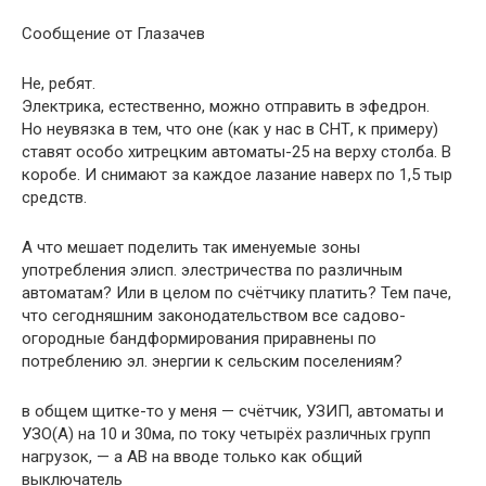
Сообщение от Глазачев
Не, ребят.
Электрика, естественно, можно отправить в эфедрон.
Но неувязка в тем, что оне (как у нас в СНТ, к примеру)
ставят особо хитрецким автоматы-25 на верху столба. В
коробе. И снимают за каждое лазание наверх по 1,5 тыр
средств.
А что мешает поделить так именуемые зоны
употребления элисп. элестричества по различным
автоматам? Или в целом по счётчику платить? Тем паче,
что сегодняшним законодательством все садово-
огородные бандформирования приравнены по
потреблению эл. энергии к сельским поселениям?
в общем щитке-то у меня — счётчик, УЗИП, автоматы и
УЗО(А) на 10 и 30ма, по току четырёх различных групп
нагрузок, — а АВ на вводе только как общий
выключатель