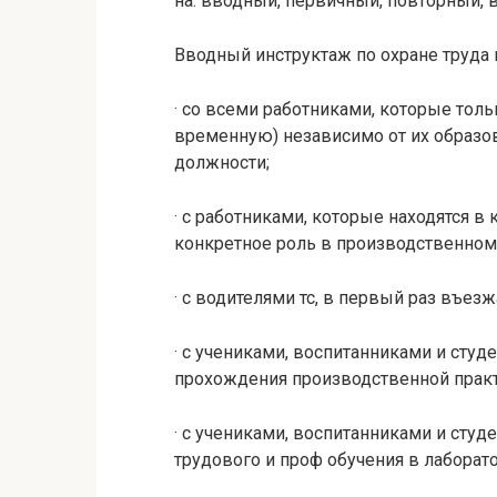
на: вводный, первичный, повторный,
Вводный инструктаж по охране труда 
· со всеми работниками, которые толь
временную) независимо от их образов
должности;
· с работниками, которые находятся 
конкретное роль в производственном
· с водителями тс, в первый раз въез
· с учениками, воспитанниками и сту
прохождения производственной практ
· с учениками, воспитанниками и сту
трудового и проф обучения в лаборатор