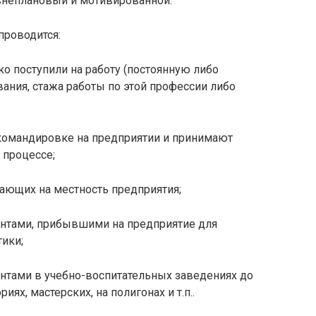
 внеплановый и мотивированной.
проводится:
ко поступили на работу (постоянную либо
ания, стажа работы по этой профессии либо
в командировке на предприятии и принимают
 процессе;
жающих на местность предприятия;
дентами, прибывшими на предприятие для
ики;
дентами в учебно-воспитательных заведениях до
иях, мастерских, на полигонах и т.п..