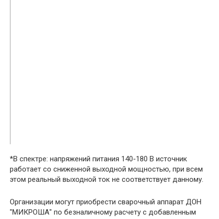
ПН, %, при выходном токе 130A
60 %
ПН, %, при выходном токе 160A
35 %
ПН, %, при выходном токе 180A
—
Cos φ
0,7
Выходное напряжение холостого
67
хода, В
Габаритные размеры,мм (дл., шир.,
220х90х130
выс.)
Вес, кг
2,7
Температура эксплуатации, град. С
-20 +40
*В спектре: напряжений питания 140-180 В источник
работает со сниженной выходной мощностью, при всем
этом реальный выходной ток не соответствует данному.
​Организации могут приобрести сварочный аппарат ДОН
"МИКРОША" по безналичному расчету с добавленным