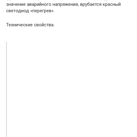
значение аварийного напряжения, врубается красный
светодиод «перегрев».
Технические свойства.
МИКРОША-160ПНЦ
МИКРОША-180ПНЦ
Напряжение и частота
220/50
электросети, В/Гц
Спектр конфигурации напряжения
140-250
электросети,, В *
Наибольшая потребляемая
5,6
мощность, кВа
Наибольший потребляемый ток в
25
сети 220 В, А
Сварочный ток, регулируемый, А
10 -160
ПН, %, при выходном токе 110А
100 %