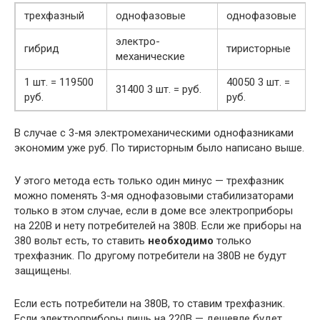
трехфазный
однофазовые
однофазовые
электро-
гибрид
тиристорные
механические
1 шт. = 119500
40050 3 шт. =
31400 3 шт. = руб.
руб.
руб.
В случае с 3-мя электромеханическими однофазниками
экономим уже руб. По тиристорным было написано выше.
У этого метода есть только один минус — трехфазник
можно поменять 3-мя однофазовыми стабилизаторами
только в этом случае, если в доме все электроприборы
на 220В и нету потребителей на 380В. Если же приборы на
380 вольт есть, то ставить
необходимо
только
трехфазник. По другому потребители на 380В не будут
защищены.
Если есть потребители на 380В, то ставим трехфазник.
Если электроприборы лишь на 220В — дешевле будет