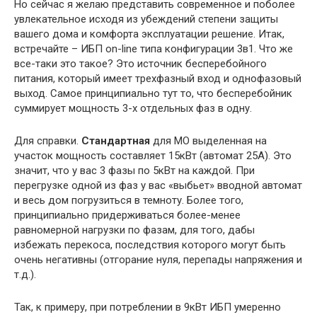
Но сейчас я желаю представить современное и поболее
увлекательное исходя из убеждений степени защиты
вашего дома и комфорта эксплуатации решение. Итак,
встречайте – ИБП on-line типа конфигурации 3в1. Что же
все-таки это такое? Это источник бесперебойного
питания, который имеет трехфазный вход и однофазовый
выход. Самое принципиально тут то, что бесперебойник
суммирует мощность 3-х отдельных фаз в одну.
Для справки.
Стандартная
для МО выделенная на
участок мощность составляет 15кВт (автомат 25А). Это
значит, что у вас 3 фазы по 5кВт на каждой. При
перегрузке одной из фаз у вас «выбьет» вводной автомат
и весь дом погрузиться в темноту. Более того,
принципиально придерживаться более-менее
равномерной нагрузки по фазам, для того, дабы
избежать перекоса, последствия которого могут быть
очень негативны (отгорание нуля, перепады напряжения и
т.д.).
Так, к примеру, при потреблении в 9кВт ИБП умеренно