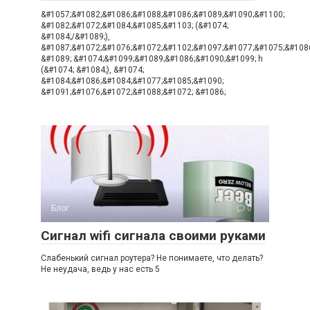
&#1057;&#1082;&#1086;&#1088;&#1086;&#1089;&#1090;&#1100;
&#1082;&#1072;&#1084;&#1085;&#1103; (&#1074;
&#1084;/&#1089;),
&#1087;&#1072;&#1076;&#1072;&#1102;&#1097;&#1077;&#1075;&#108
&#1089; &#1074;&#1099;&#1089;&#1086;&#1090;&#1099; h
(&#1074; &#1084;), &#1074;
&#1084;&#1086;&#1084;&#1077;&#1085;&#1090;
&#1091;&#1076;&#1072;&#1088;&#1072; &#1086;
Блог
0
Сигнал wifi сигнала своими руками
Слабенький сигнал роутера? Не понимаете, что делать?
Не неудача, ведь у нас есть 5