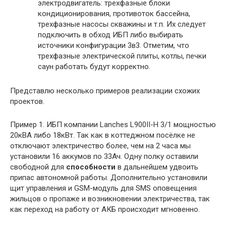
электродвигатель: трехфазные блоки
кондиционирования, противоток бассейна,
трехфазные насосы скважины и т.п. Их следует
подключить в обход ИБП либо выбирать
источники конфигурации 3в3. Отметим, что
трехфазные электрической плиты, котлы, печки
саун работать будут корректно.
Представлю несколько примеров реализации схожих
проектов.
Пример 1. ИБП компании Lanches L900II-H 3/1 мощностью
20кВА либо 18кВт. Так как в коттеджном посёлке не
отключают электричество более, чем на 2 часа мы
установили 16 аккумов по 33Ач. Одну полку оставили
свободной для
способности
в дальнейшем удвоить
припас автономной работы. Дополнительно установили
щит управления и GSM-модуль для SMS оповещения
жильцов о пропаже и возникновении электричества, так
как переход на работу от АКБ происходит мгновенно.