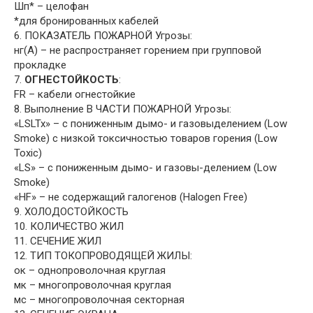
Шп* – целофан
*для бронированных кабелей
6. ПОКАЗАТЕЛЬ ПОЖАРНОЙ Угрозы:
нг(А) – не распространяет горением при групповой
прокладке
7.
ОГНЕСТОЙКОСТЬ
:
FR – кабели огнестойкие
8. Выполнение В ЧАСТИ ПОЖАРНОЙ Угрозы:
«LSLTx» – с пониженным дымо- и газовыделением (Low
Smoke) с низкой токсичностью товаров горения (Low
Toxic)
«LS» – с пониженным дымо- и газовы-делением (Low
Smoke)
«HF» – не содержащий галогенов (Halogen Free)
9. ХОЛОДОСТОЙКОСТЬ
10. КОЛИЧЕСТВО ЖИЛ
11. СЕЧЕНИЕ ЖИЛ
12. ТИП ТОКОПРОВОДЯЩЕЙ ЖИЛЫ:
ок – однопроволочная круглая
мк – многопроволочная круглая
мс – многопроволочная секторная