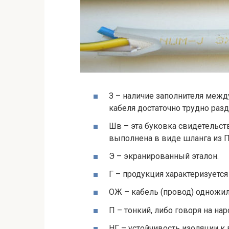
З – наличие заполнителя межд
кабеля достаточно трудно раз
Шв – эта буковка свидетельств
выполнена в виде шланга из ПВ
Э – экранированный эталон.
Г – продукция характеризуется
ОЖ – кабель (провод) одножи
П – тонкий, либо говоря на на
НГ – устойчивость изоляции к