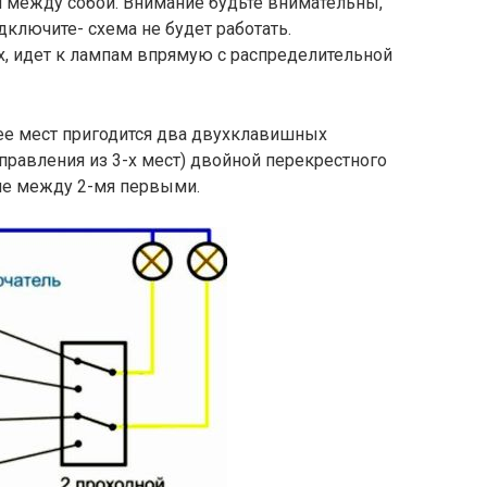
м между собой. Внимание будьте внимательны,
дключите- схема не будет работать.
х, идет к лампам впрямую с распределительной
лее мест пригодится два двухклавишных
правления из 3-х мест) двойной перекрестного
еме между 2-мя первыми.