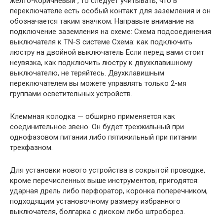
желто-коричневый , то следует учитывать, что в
переключателе есть особый контакт для заземления и он
обозначается таким значком: Направьте внимание на
подключение заземления на схеме: Схема подсоединения
выключателя к TN-S системе Схема: как подключить
люстру на двойной выключатель Если перед вами стоит
неувязка, как подключить люстру к двухклавишному
выключателю, не теряйтесь. Двухклавишным
переключателем вы можете управлять только 2-мя
группами осветительных устройств.
Клеммная колодка — обширно применяется как
соединительное звено. Он будет трехжильный при
однофазовом питании либо пятижильный при питании
трехфазном.
Для установки нового устройства в сокрытой проводке,
кроме перечисленных выше инструментов, пригодятся:
ударная дрель либо перфоратор, коронка поперечником,
подходящим установочному размеру избранного
выключателя, болгарка с диском либо штроборез.