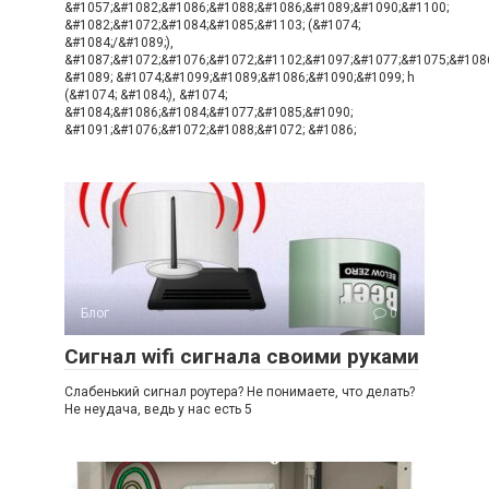
&#1057;&#1082;&#1086;&#1088;&#1086;&#1089;&#1090;&#1100;
&#1082;&#1072;&#1084;&#1085;&#1103; (&#1074;
&#1084;/&#1089;),
&#1087;&#1072;&#1076;&#1072;&#1102;&#1097;&#1077;&#1075;&#108
&#1089; &#1074;&#1099;&#1089;&#1086;&#1090;&#1099; h
(&#1074; &#1084;), &#1074;
&#1084;&#1086;&#1084;&#1077;&#1085;&#1090;
&#1091;&#1076;&#1072;&#1088;&#1072; &#1086;
Блог
0
Сигнал wifi сигнала своими руками
Слабенький сигнал роутера? Не понимаете, что делать?
Не неудача, ведь у нас есть 5