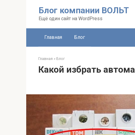
Перейти
Блог компании ВОЛЬТ
к
контенту
Ещё один сайт на WordPress
Главная
Блог
Главная
»
Блог
Какой избрать автом