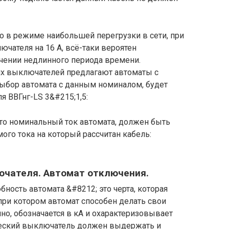
то в режиме наибольшей перегрузки в сети, при
чателя на 16 А, всё-таки вероятен
ечении недлинного периода времени.
х выключателей предлагают автоматы с
выбор автомата с данным номиналом, будет
 ВВГнг-LS 3&#215;1,5:
что номинальный ток автомата, должен быть
ого тока на который рассчитан кабель:
чателя. Автомат отключения.
ность автомата &#8212; это черта, которая
при котором автомат способен делать свои
но, обозначается в кА и охарактеризовывает
ческий выключатель должен выдержать и