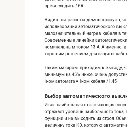
превосходить 16А.
Видите ли, расчёты демонстрируют, ч
использовании автоматического выклю
малозначительный нагрев кабеля в т
Современные линейки автоматически
номинальным током 13 А. А именно, 
хорошим решением для защиты кабеля
Таким макаром, приходим к выводу, 
минимум на 45% ниже, очень допустим
Iном.автомата = Iном.кабеля /1,45
Выбор автоматического выклю
Итак, наибольшая отключающая способ
отражает уровень наибольшего тока, 
функции и не выходить из строя. Обыч
величину тока КЗ, которую автомати