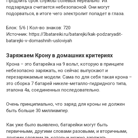
Продлить срок службы солевых нереально. Их
подзарядка считается небезопасной. Они могут
подорваться, в итоге чего электролит попадет в глаза.
Блок: 5/6 | Кол-во знаков: 720
Источник: https://3batareiki.ru/batarejki/kak-podzaryadit-
batarejki-v-domashnih-usloviyah
Заряжаем Крону в домашних критериях
Крона – это батарейка на 9 вольт, которую в принципе
небезопасно заряжать, но сейчас выпускают и
перезаряжаемые модели. Сама по для себя такая крона –
это сборка 7 батарей никеле-металло-гидридного типа,
эталона 4а, соединенных последовательно.
Очень принципиально, что заряд для кроны не должен
быть больше 30 миллиампер.
Как уже было выявлено, батарейки могут быть
первичными, другими словами разовыми, и вторичными,
другими словами те, которые можно заряжать.