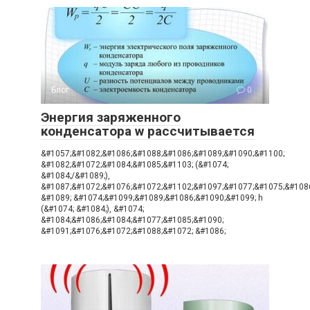
Блог
0
Энергия заряженного
конденсатора w рассчитывается
&#1057;&#1082;&#1086;&#1088;&#1086;&#1089;&#1090;&#1100;
&#1082;&#1072;&#1084;&#1085;&#1103; (&#1074;
&#1084;/&#1089;),
&#1087;&#1072;&#1076;&#1072;&#1102;&#1097;&#1077;&#1075;&#108
&#1089; &#1074;&#1099;&#1089;&#1086;&#1090;&#1099; h
(&#1074; &#1084;), &#1074;
&#1084;&#1086;&#1084;&#1077;&#1085;&#1090;
&#1091;&#1076;&#1072;&#1088;&#1072; &#1086;