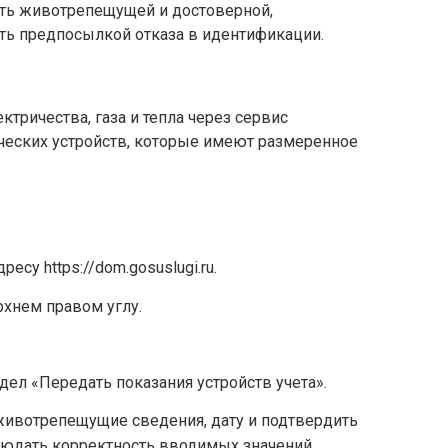
ть животрепещущей и достоверной,
ь предпосылкой отказа в идентификации.
ктричества, газа и тепла через сервис
ических устройств, которые имеют размеренное
есу https://dom.gosuslugi.ru.
рхнем правом углу.
дел «Передать показания устройств учета».
животрепещущие сведения, дату и подтвердить
людать корректность вводимых значений.