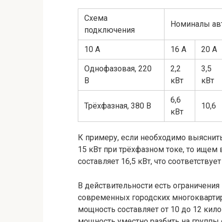
Схема
Номиналы авт
подключения
10 А
16 А
20 А
Однофазовая, 220
2,2
3,5
В
кВт
кВт
6,6
Трёхфазная, 380 В
10,6
кВт
К примеру, если необходимо выяснить
15 кВт при трёхфазном токе, то ищем
составляет 16,5 кВт, что соответствует
В действительности есть ограничения
современных городских многокварти
мощность составляет от 10 до 12 килов
мощность уместно разбить на группы 