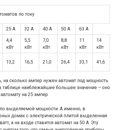
оматов по току
25 А
32 А
40 А
50 А
63 А
4,4
5,5
7,0
8,8
11
14
кВт
кВт
кВт
кВт
кВт
кВт
13,2
16,5
21,0
26,4
33,1
41,6
, на сколько ампер нужен автомат под мощность
 в таблице наиблежайшее большее значение – оно
 автомату на 25 ампер.
 по выделяемой мощности. А именно, в
рных домах с электрической плитой выделенная
атт, а на входе ставится автомат на 50 А. Эту
с учётом того, что самые энергоёмкие приборы