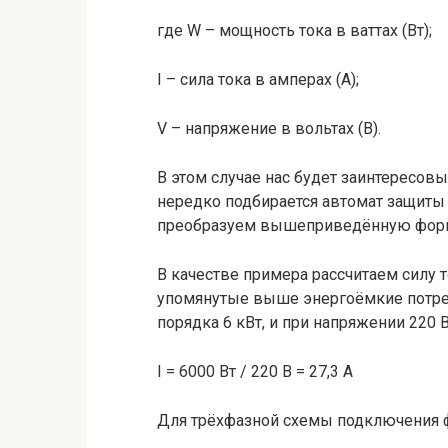
где W – мощность тока в ваттах (Вт);
I – сила тока в амперах (А);
V – напряжение в вольтах (В).
В этом случае нас будет заинтересовы
нередко подбирается автомат защиты 
преобразуем вышеприведённую форм
В качестве примера рассчитаем силу т
упомянутые выше энергоёмкие потреб
порядка 6 кВт, и при напряжении 220 
I = 6000 Вт / 220 В = 27,3 А
Для трёхфазной схемы подключения 