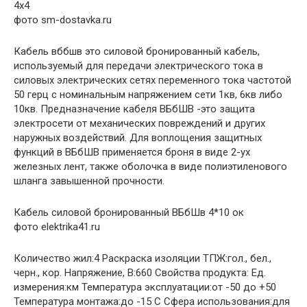
4х4
фото sm-dostavka.ru
Кабель вббшв это силовой бронированный кабель,
используемый для передачи электрического тока в
силовых электрических сетях переменного тока частотой
50 герц с номинальным напряжением сети 1кв, 6кв либо
10кв. Предназначение кабеля ВБбШВ -это защита
электросети от механических повреждений и других
наружных воздействий. Для воплощения защитных
функций в ВБбШВ применяется броня в виде 2-ух
железных лент, также оболочка в виде полиэтиленового
шланга завышенной прочности.
Кабель силовой бронированный ВБбШв 4*10 ок
фото elektrika41.ru
Количество жил:4 Раскраска изоляции ТПЖ:гол., бел.,
черн., кор. Напряжение, В:660 Свойства продукта: Ед.
измерения:км Температура эксплуатации:от -50 до +50
Температура монтажа:до -15 С Сфера использования:для