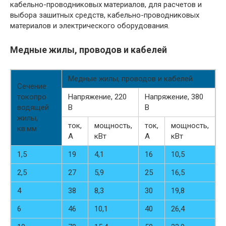
кабельно-проводниковых материалов, для расчетов и
выбора зашитных средств, кабельно-проводниковых
материалов и электрического оборудования.
Медные жилы, проводов и кабелей
Медные жилы, проводов и кабелей
Сечение
токопро
Напряжение, 220
Напряжение, 380
водящей
В
В
жилы,
ток,
мощность,
ток,
мощность,
кв.мм
А
кВт
А
кВт
1,5
19
4,1
16
10,5
2,5
27
5,9
25
16,5
4
38
8,3
30
19,8
6
46
10,1
40
26,4