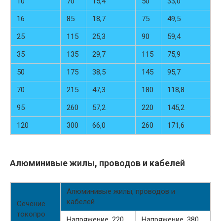
10
70
15,4
50
33,0
16
85
18,7
75
49,5
25
115
25,3
90
59,4
35
135
29,7
115
75,9
50
175
38,5
145
95,7
70
215
47,3
180
118,8
95
260
57,2
220
145,2
120
300
66,0
260
171,6
Алюминивые жилы, проводов и кабелей
Алюминивые жилы, проводов и
кабелей
Сечение
токопро
Напряжение, 220
Напряжение, 380