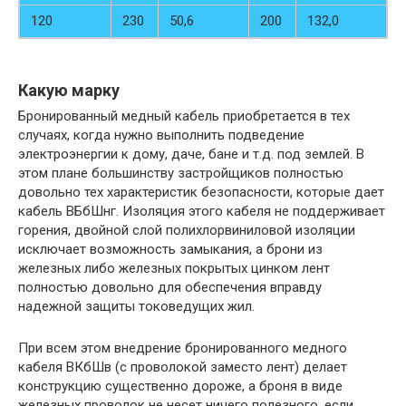
120
230
50,6
200
132,0
Какую марку
Бронированный медный кабель приобретается в тех
случаях, когда нужно выполнить подведение
электроэнергии к дому, даче, бане и т.д. под землей. В
этом плане большинству застройщиков полностью
довольно тех характеристик безопасности, которые дает
кабель ВБбШнг. Изоляция этого кабеля не поддерживает
горения, двойной слой полихлорвиниловой изоляции
исключает возможность замыкания, а брони из
железных либо железных покрытых цинком лент
полностью довольно для обеспечения вправду
надежной защиты токоведущих жил.
При всем этом внедрение бронированного медного
кабеля ВКбШв (с проволокой заместо лент) делает
конструкцию существенно дороже, а броня в виде
железных проволок не несет ничего полезного, если