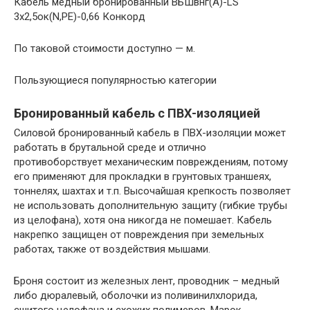
Кабель медный бронированный ВБШвнг(A)-LS
3х2,5ок(N,PE)-0,66 Конкорд
По таковой стоимости доступно — м.
Пользующиеся популярностью категории
Бронированный кабель с ПВХ-изоляцией
Силовой бронированный кабель в ПВХ-изоляции может
работать в брутальной среде и отлично
противоборствует механическим повреждениям, потому
его применяют для прокладки в грунтовых траншеях,
тоннелях, шахтах и т.п. Высочайшая крепкость позволяет
не использовать дополнительную защиту (гибкие трубы
из целофана), хотя она никогда не помешает. Кабель
накрепко защищен от повреждения при земельных
работах, также от воздействия мышами.
Броня состоит из железных лент, проводник – медный
либо дюралевый, оболочки из поливинилхлорида,
сшитого целофана и схожих полимеров. Марок