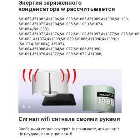
Энергия заряженного
конденсатора w рассчитывается
&#1057;&#1082;&#1086;&#1088;&#1086;&#1089;&#1090;&#1100;
&#1082;&#1072;&#1084;&#1085;&#1103; (&#1074;
&#1084;/&#1089;),
&#1087;&#1072;&#1076;&#1072;&#1102;&#1097;&#1077;&#1075;&#108
&#1089; &#1074;&#1099;&#1089;&#1086;&#1090;&#1099; h
(&#1074; &#1084;), &#1074;
&#1084;&#1086;&#1084;&#1077;&#1085;&#1090;
&#1091;&#1076;&#1072;&#1088;&#1072; &#1086;
Блог
0
Сигнал wifi сигнала своими руками
Слабенький сигнал роутера? Не понимаете, что делать?
Не неудача, ведь у нас есть 5