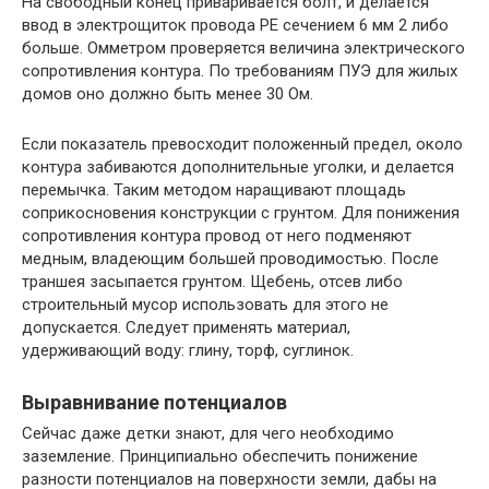
На свободный конец приваривается болт, и делается
ввод в электрощиток провода РЕ сечением 6 мм 2 либо
больше. Омметром проверяется величина электрического
сопротивления контура. По требованиям ПУЭ для жилых
домов оно должно быть менее 30 Ом.
Если показатель превосходит положенный предел, около
контура забиваются дополнительные уголки, и делается
перемычка. Таким методом наращивают площадь
соприкосновения конструкции с грунтом. Для понижения
сопротивления контура провод от него подменяют
медным, владеющим большей проводимостью. После
траншея засыпается грунтом. Щебень, отсев либо
строительный мусор использовать для этого не
допускается. Следует применять материал,
удерживающий воду: глину, торф, суглинок.
Выравнивание потенциалов
Сейчас даже детки знают, для чего необходимо
заземление. Принципиально обеспечить понижение
разности потенциалов на поверхности земли, дабы на