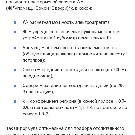
пользоваться формулой расчета W=
(40*Vпомещ.+Qокон+Qдвери)*k, в какой:
W- расчетная мощность электроагрегата;
40 – усредненное значение нужной мощности
устройства на 1 кубометр помещения в Вт;
Vпомещ – объем всего отапливаемого места
(общую площадь жилища помножить на высоту
потолков);
Qокон — средние теплоотдачи на окна (по 100 Вт
на одно окно);
Qдвери – средние теплоотдачи на двери (по 200
Вт на каждую);
k – коэффициент региона (в южной полосе – 0,7-
0,9; в центральной части – 1,2-1,4; на востоке и на
севере 1,8-2).
Такая формула оптимальна для подбора отопительного
агрегата для квартиры. Если котел выбирается для дома,