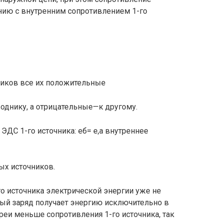
нию с внутренним сопротивлением 1-го
ников все их положительные
днику, а отрицательные—к другому.
ЭДС 1-го источника: eб= e,а внутреннее
ых источников.
о источника элект­рической энергии уже не
­дый заряд получает энергию исключительно в
реи меньше сопротивления 1-го источника, так