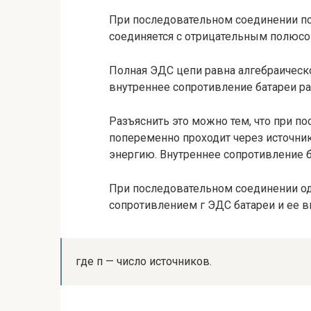
При последовательном соедине­нии п
соединяется с отрица­тельным полюс
Полная ЭДС цепи равна алгебраи­ческ
внутреннее сопротивление бата­реи р
Разъяснить это можно тем, что при п
попеременно проходит через источник
энергию. Внутреннее сопротивление б
При последовательном соединении од
сопротивлением г ЭДС батареи и ее в
где п — число источников.