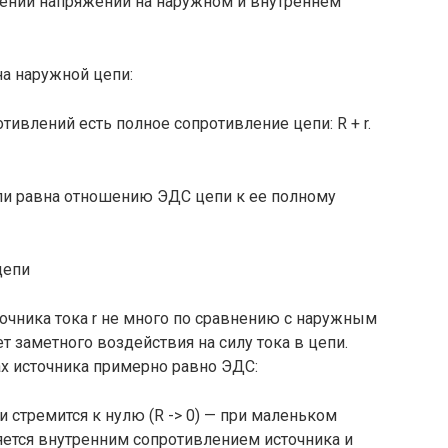
ений напряжений на наружном и внутреннем
а наружной цепи:
ивлений есть полное сопротивление цепи: R + r.
епи равна отношению ЭДС цепи к ее полному
цепи
очника тока r не много по срав­нению с наружным
т замет­ного воздействия на силу тока в цепи.
х источника примерно равно ЭДС:
 стремится к нулю (R -> 0) — при маленьком
яется внут­ренним сопротивлением источника и