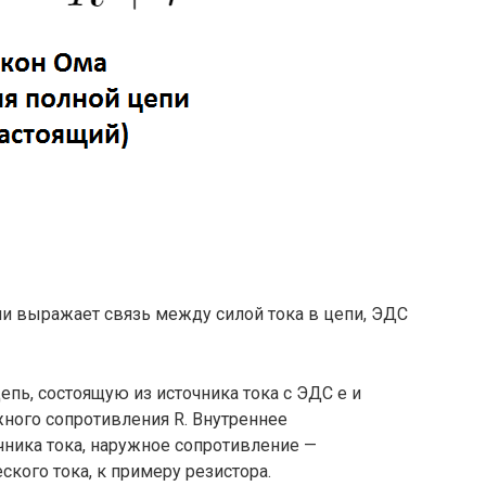
пи выражает связь между силой тока в цепи, ЭДС
пь, состоящую из источника тока с ЭДС е и
жного сопротивления R. Внутреннее
чника тока, наружное со­противление —
ского тока, к примеру резистора.