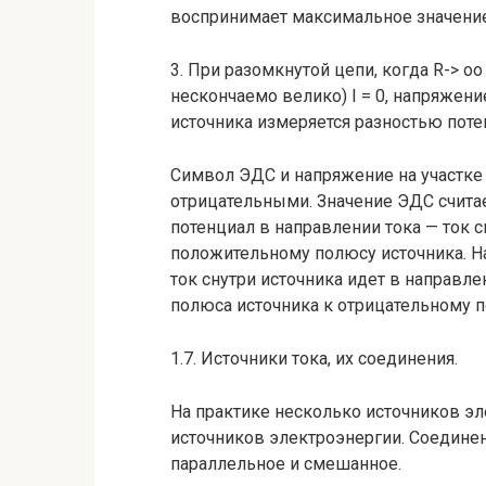
воспринимает максималь­ное значение
3. При разомкнутой цепи, когда R-> о
нескончаемо велико) I = 0, напряжени
источника измеряется разнос­тью поте
Символ ЭДС и напряжение на участке
отрицательными. Значение ЭДС считае
потенциал в направлении тока — ток с
положитель­ному полюсу источника. 
ток снутри источника идет в направл
полюса источника к отрицатель­ному п
1.7. Источники тока, их соединения.
На практике несколько источников эл
источников электроэнергии. Соедине
параллельное и смешанное.