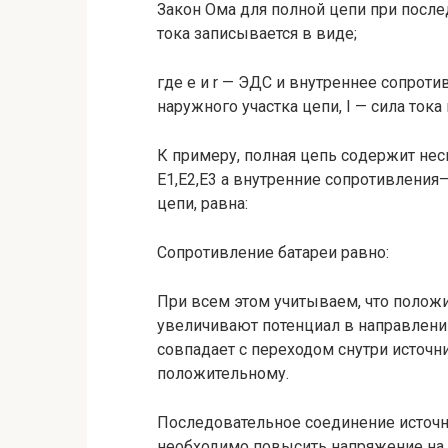
Закон Ома для полной цепи при посл
тока записывается в виде;
где e и r — ЭДС и внутреннее сопроти
наружного участка цепи, I — сила тока 
К примеру, полная цепь со­держит не
E1,E2,E3 а внутренние сопротивле­ния—
цепи, равна:
Сопротивление батареи равно:
При всем этом учитываем, что полож
увеличивают потенциал в направлении
совпадает с переходом снутри источни
положительному.
Последовательное соединение источни
необходимо повысить напряжение на 