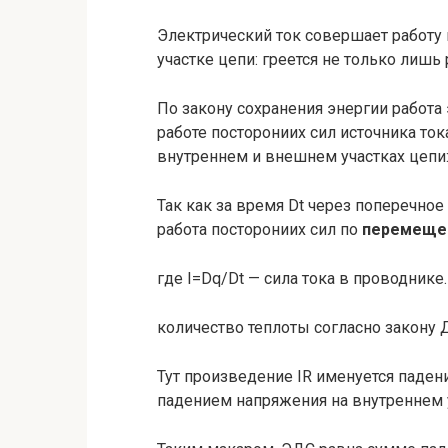
Электрический ток совершает работу 
участке цепи: греется не только лишь 
По закону сохранения энергии работа 
работе посторониих сил источника ток
внутреннем и внеш­нем участках цепи
Так как за время Dt через поперечное
работа посторониих сил по
перемеще
где I=Dq/Dt — сила тока в проводник
количество теплоты согласно закону
Тут произведение IR именуется паден
падением напряжения на внутрен­нем 