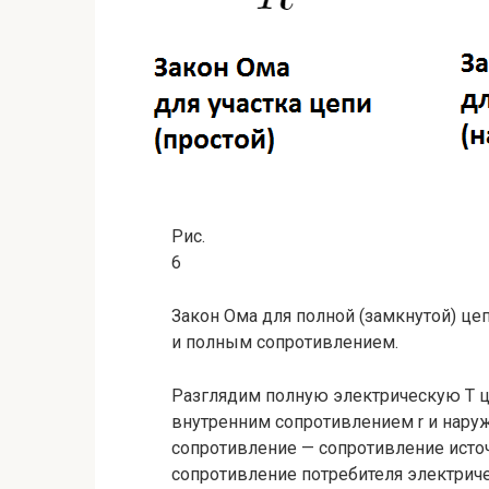
Рис.
6
Закон Ома для полной (замкнутой) це
и полным сопротивлением.
Разглядим полную электрическую Т це
внутренним сопротив­лением r и нару
сопротивление — сопро­тивление исто
сопротивление потре­бителя электриче