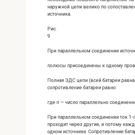
наружной цепи велико по сопоставле
источника.
Рис.
9
При параллельном соединении источ
полюсы присоединены к одному прово
Полная ЭДС цепи (всей батареи равна 
сопротивление батареи равно:
где п — число параллельно соединенн
При параллельном соединении ток 1-г
проходит через другие, и потому каж
одном источнике. Сопротив­ление бата