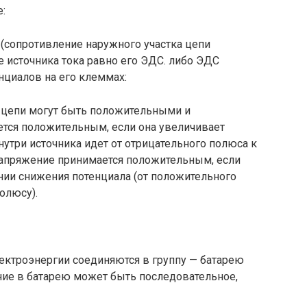
:
о (сопротивление наружного участка цепи
е источни­ка тока равно его ЭДС. либо ЭДС
нциалов на его клеммах:
 цепи могут быть положи­тельными и
тся положи­тельным, если она увеличивает
нутри источника идет от отрицательного полюса к
Напряжение принимается положитель­ным, если
ении снижения потенциала (от положительного
олюсу).
ектроэнергии соединяются в группу — батарею
ние в батарею может быть последовательное,