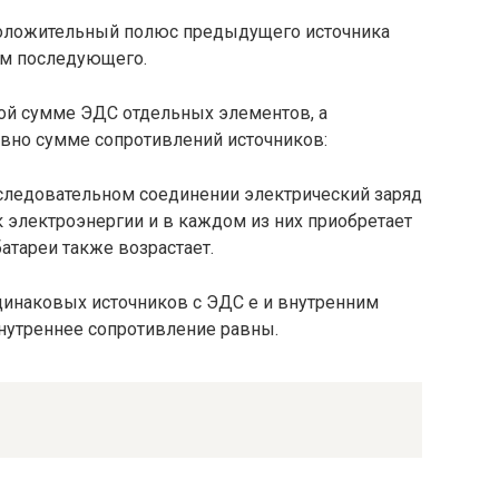
оложительный полюс предыду­щего источника
ом последующего.
ой сумме ЭДС отдельных элемен­тов, а
авно сумме сопротивлений источников:
оследовательном соедине­нии электрический заряд
 электроэнергии и в каждом из них приобретает
атареи также возрастает.
инаковых источников с ЭДС е и внутренним
нут­реннее сопротивление равны.