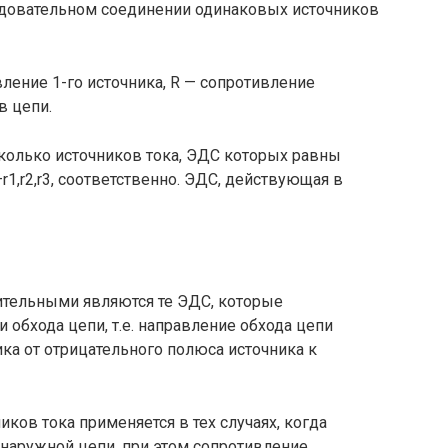
едовательном соедине­нии одинаковых источников
вление 1-го источника, R — сопротивление
в цепи.
сколько источников тока, ЭДС которых равны
r1,r2,r3, соответственно. ЭДС, действующая в
ительными являются те ЭДС, которые
 обхода цепи, т.е. направление обхода цепи
­ка от отрицательного полюса источника к
ков тока применяется в тех случаях, когда
наружной цепи, при этом сопротивление